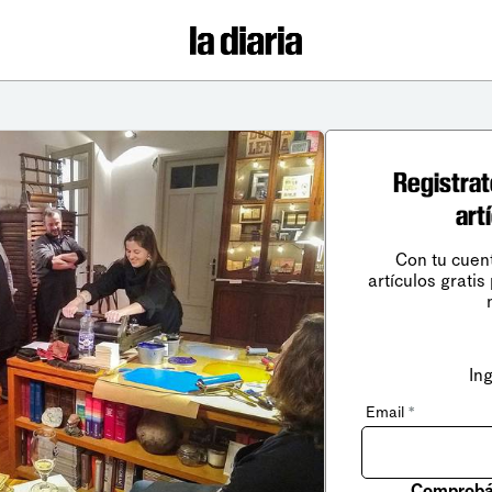
Registrat
art
Con tu cuen
artículos gratis
In
Email
*
Comprobá 