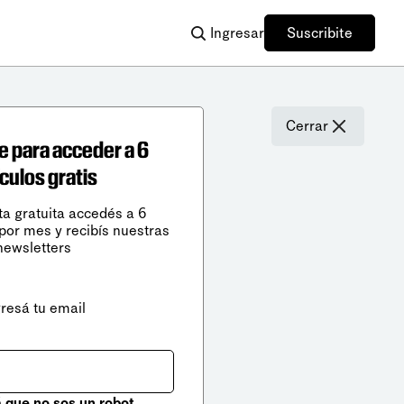
Ingresar
Suscribite
Cerrar
e para acceder a 6
ículos gratis
ta gratuita accedés a 6
 por mes y recibís nuestras
newsletters
gresá tu email
que no sos un robot