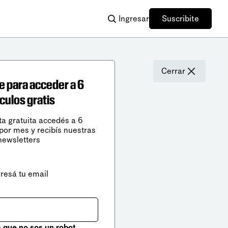
Ingresar
Suscribite
Cerrar
e para acceder a 6
ículos gratis
ta gratuita accedés a 6
 por mes y recibís nuestras
newsletters
gresá tu email
que no sos un robot