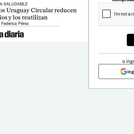
DA SALUDABLE
os Uruguay Circular reducen
os y los reutilizan
 Federica Pérez
o ing
in