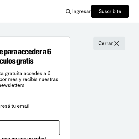
Ingresar
Suscribite
Cerrar
e para acceder a 6
ículos gratis
ta gratuita accedés a 6
 por mes y recibís nuestras
newsletters
gresá tu email
que no sos un robot