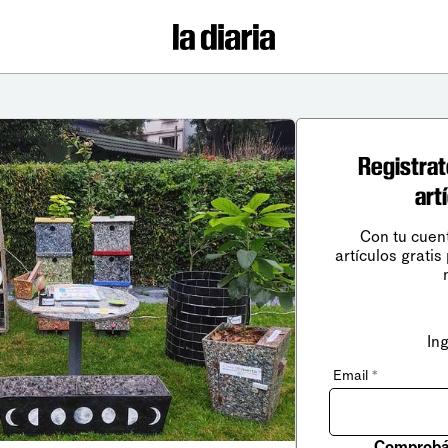
Registrat
art
Con tu cuen
artículos gratis
In
Email
*
Comprobá 