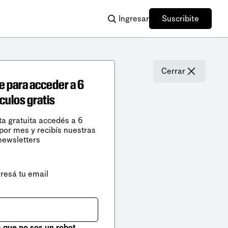
Ingresar
Suscribite
Cerrar
e para acceder a 6
ículos gratis
ta gratuita accedés a 6
 por mes y recibís nuestras
newsletters
gresá tu email
que no sos un robot