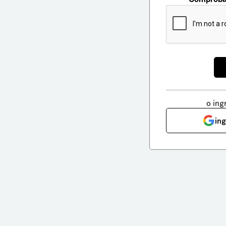
o ing
in