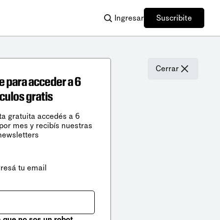
Ingresar
Suscribite
Cerrar
e para acceder a 6
ículos gratis
ta gratuita accedés a 6
 por mes y recibís nuestras
newsletters
gresá tu email
que no sos un robot