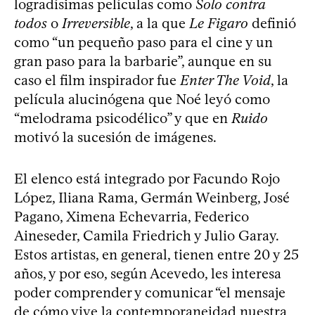
logradísimas películas como
Solo contra
todos
o
Irreversible
, a la que
Le Figaro
definió
como “un pequeño paso para el cine y un
gran paso para la barbarie”, aunque en su
caso el film inspirador fue
Enter The Void
, la
película alucinógena que Noé leyó como
“melodrama psicodélico” y que en
Ruido
motivó la sucesión de imágenes.
El elenco está integrado por Facundo Rojo
López, Iliana Rama, Germán Weinberg, José
Pagano, Ximena Echevarria, Federico
Aineseder, Camila Friedrich y Julio Garay.
Estos artistas, en general, tienen entre 20 y 25
años, y por eso, según Acevedo, les interesa
poder comprender y comunicar “el mensaje
de cómo vive la contemporaneidad nuestra