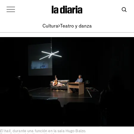
Cultura
Teatro y danza
El hall
, durante una función en la sala Hugo Balzo.