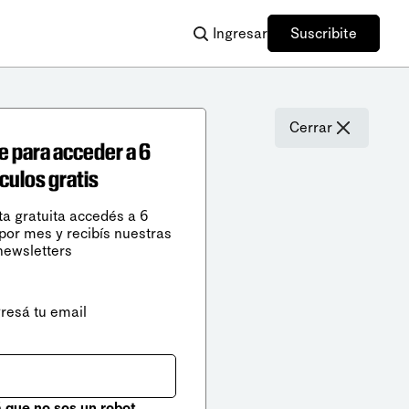
Ingresar
Suscribite
Cerrar
e para acceder a 6
ículos gratis
ta gratuita accedés a 6
 por mes y recibís nuestras
newsletters
gresá tu email
que no sos un robot