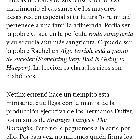
nuevas ficciones de suspenso y terror es el
matrimonio el causante de los mayores
desastres, en especial si tu futura “otra mitad”
pertenece a una familia adinerada. Podía ser
la pobre Grace en la película
Boda sangrienta
y
su secuela aún más sangrienta
. O puede ser
la pobre Rachel en
Algo terrible está a punto
de suceder
(
Something Very Bad Is Going to
Happen
). La lección es clara: los ricos son
diabólicos.
Netflix estrenó hace un tiempito esta
miniserie, que llega con la manija de la
producción ejecutiva de los hermanos Duffer,
los mismos de
Stranger Things
y
The
Boroughs
. Pero no le peguemos a la serie por
ello. Por esta vez, no miremos quién firma los