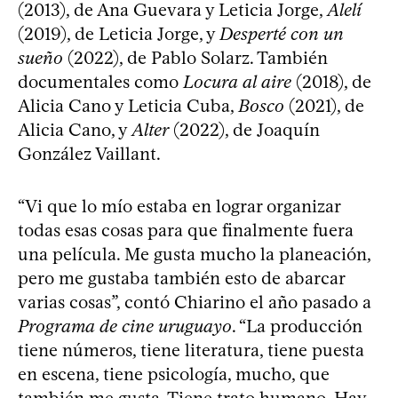
(2013), de Ana Guevara y Leticia Jorge,
Alelí
(2019), de Leticia Jorge, y
Desperté con un
sueño
(2022), de Pablo Solarz. También
documentales como
Locura al aire
(2018), de
Alicia Cano y Leticia Cuba,
Bosco
(2021), de
Alicia Cano, y
Alter
(2022), de Joaquín
González Vaillant.
“Vi que lo mío estaba en lograr organizar
todas esas cosas para que finalmente fuera
una película. Me gusta mucho la planeación,
pero me gustaba también esto de abarcar
varias cosas”, contó Chiarino el año pasado a
Programa de cine uruguayo
. “La producción
tiene números, tiene literatura, tiene puesta
en escena, tiene psicología, mucho, que
también me gusta. Tiene trato humano. Hay