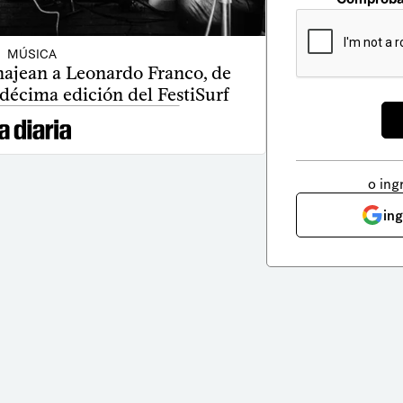
MÚSICA
ajean a Leonardo Franco, de
 décima edición del FestiSurf
o ing
in