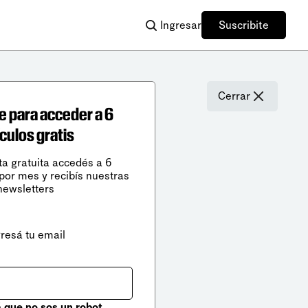
Ingresar
Suscribite
Cerrar
e para acceder a 6
ículos gratis
ta gratuita accedés a 6
 por mes y recibís nuestras
newsletters
gresá tu email
que no sos un robot