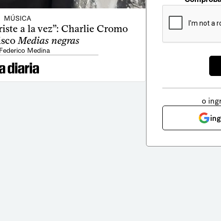
MÚSICA
riste a la vez”: Charlie Cromo
isco
Medias negras
 Federico Medina
o ing
in