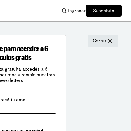
Ingresar
Suscribite
Cerrar
e para acceder a 6
ículos gratis
ta gratuita accedés a 6
 por mes y recibís nuestras
newsletters
gresá tu email
que no sos un robot