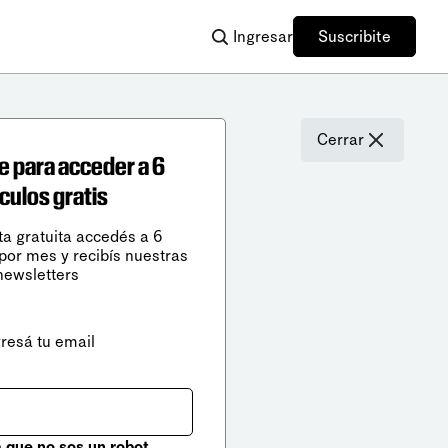
Ingresar
Suscribite
Cerrar
e para acceder a 6
ículos gratis
ta gratuita accedés a 6
 por mes y recibís nuestras
newsletters
gresá tu email
que no sos un robot