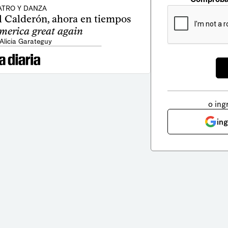
ATRO Y DANZA
el Calderón, ahora en tiempos
merica great again
 Alicia Garateguy
o ing
in