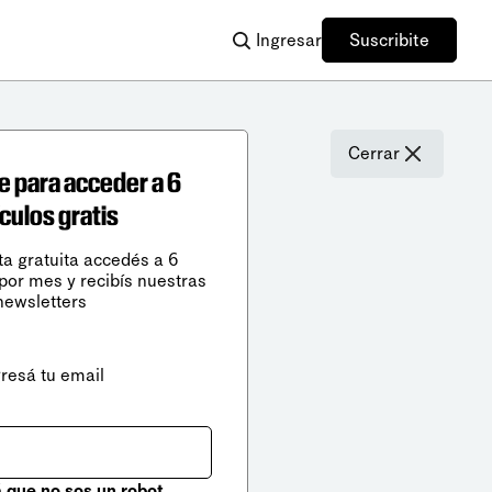
Ingresar
Suscribite
Cerrar
e para acceder a 6
ículos gratis
ta gratuita accedés a 6
 por mes y recibís nuestras
newsletters
gresá tu email
que no sos un robot