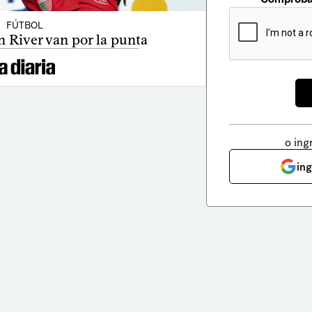
FÚTBOL
n River van por la punta
o ing
in