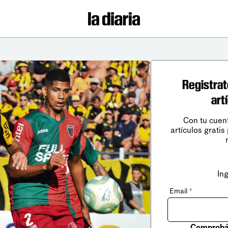
Registrat
art
Con tu cuen
artículos gratis
In
Email
*
Comprobá 