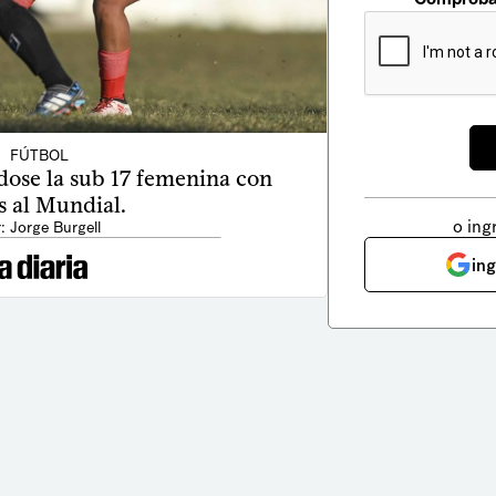
FÚTBOL
ose la sub 17 femenina con
s al Mundial.
o ing
: Jorge Burgell
in