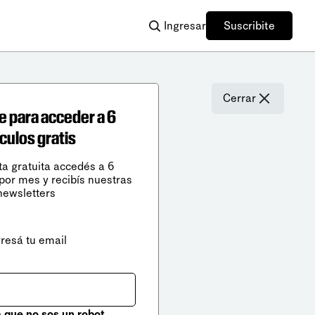
Ingresar
Suscribite
Cerrar
e para acceder a 6
ículos gratis
ta gratuita accedés a 6
 por mes y recibís nuestras
newsletters
gresá tu email
que no sos un robot