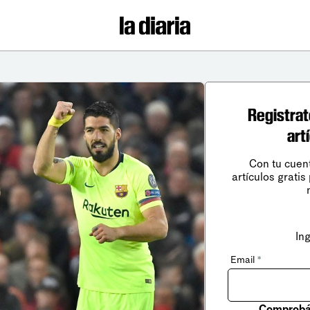
Registrat
art
Con tu cuen
artículos gratis
In
Email
*
Comprobá 