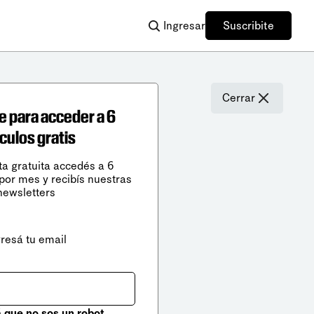
Ingresar
Suscribite
Cerrar
e para acceder a 6
ículos gratis
ta gratuita accedés a 6
 por mes y recibís nuestras
newsletters
gresá tu email
que no sos un robot