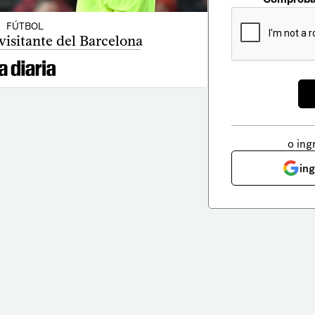
FÚTBOL
visitante del Barcelona
o ing
in