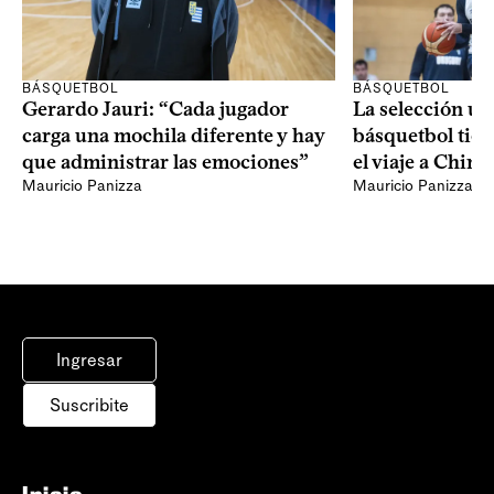
BÁSQUETBOL
BÁSQUETBOL
Gerardo Jauri: “Cada jugador
La selección u
carga una mochila diferente y hay
básquetbol tien
que administrar las emociones”
el viaje a China
Mauricio Panizza
Mauricio Panizza
Ingresar
Suscribite