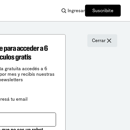
Ingresar
Suscribite
Cerrar
e para acceder a 6
ículos gratis
ta gratuita accedés a 6
 por mes y recibís nuestras
newsletters
gresá tu email
que no sos un robot