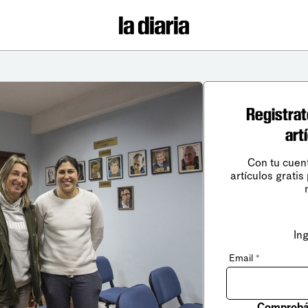
Registrat
art
Con tu cuen
artículos gratis
In
Email
*
Comprobá 