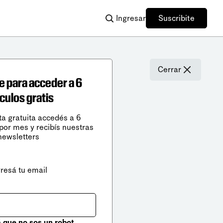
Ingresar
Suscribite
Cerrar
e para acceder a 6
ículos gratis
ta gratuita accedés a 6
 por mes y recibís nuestras
newsletters
gresá tu email
que no sos un robot