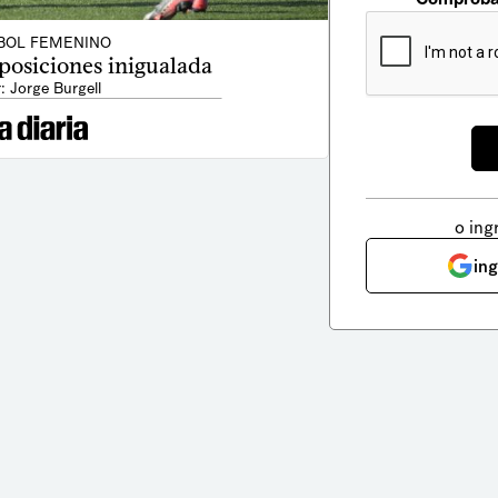
BOL FEMENINO
posiciones inigualada
: Jorge Burgell
o ing
in