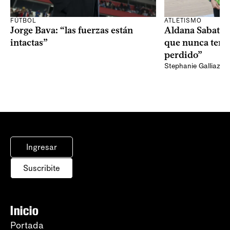
FÚTBOL
ATLETISMO
Jorge Bava: “las fuerzas están
Aldana Sabatel:
intactas”
que nunca tend
perdido”
Stephanie Galliazzi
Ingresar
Suscribite
Inicio
Portada