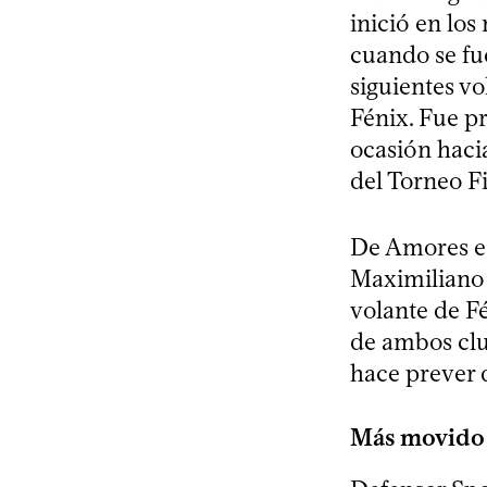
inició en los
cuando se fu
siguientes vo
Fénix. Fue p
ocasión haci
del Torneo F
De Amores es
Maximiliano O
volante de F
de ambos clu
hace prever q
Más movido