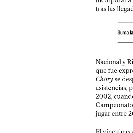
incorporar a l
tras las lle
Sumá
l
Nacional y Ri
que fue expre
Chory
se desp
asistencias, 
2002, cuando
Campeonato U
jugar entre 
El vínculo co