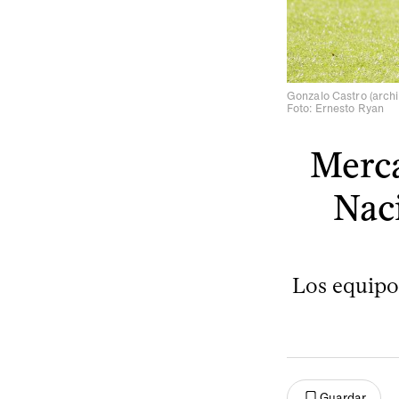
Gonzalo Castro (archi
Foto: Ernesto Ryan
Merca
Nac
Los equipo
Guardar