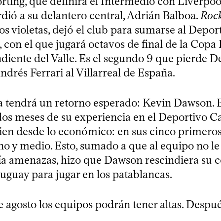
rting, que definirá el Intermedio con Liverpoo
dió a su delantero central, Adrián Balboa.
Roc
os violetas, dejó el club para sumarse al Depor
 con el que jugará octavos de final de la Copa
diente del Valle. Es el segundo 9 que pierde De
Andrés Ferrari al Villarreal de España.
a tendrá un retorno esperado: Kevin Dawson. 
dos meses de su experiencia en el Deportivo Ca
bien desde lo económico: en sus cinco primero
o y medio. Esto, sumado a que al equipo no le 
bía amenazas, hizo que Dawson rescindiera su c
ruguay para jugar en los patablancas.
e agosto los equipos podrán tener altas. Despu