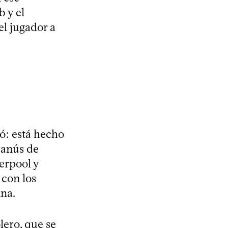
 y el
el jugador a
ró: está hecho
Lanús de
erpool y
 con los
ina.
lero, que se