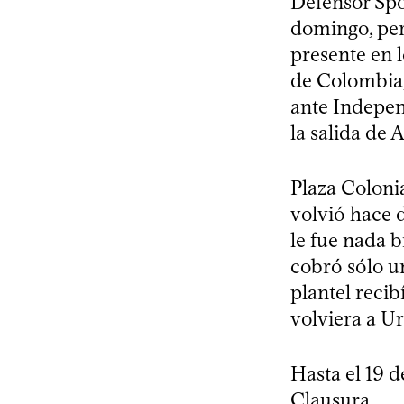
Defensor Spo
domingo, per
presente en l
de Colombia,
ante Indepen
la salida de 
Plaza Coloni
volvió hace 
le fue nada 
cobró sólo un
plantel reci
volviera a U
Hasta el 19 d
Clausura.