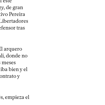
l este
ky
, de gran
tivo Pereira
 Libertadores
fensor tras
El arquero
li, donde no
s meses
iba bien y el
ontrato y
és, empieza el