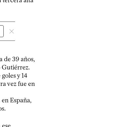
a tercera alta
a de 39 años,
 Gutiérrez.
 goles y 14
era vez fue en
 en España,
s.
 ese