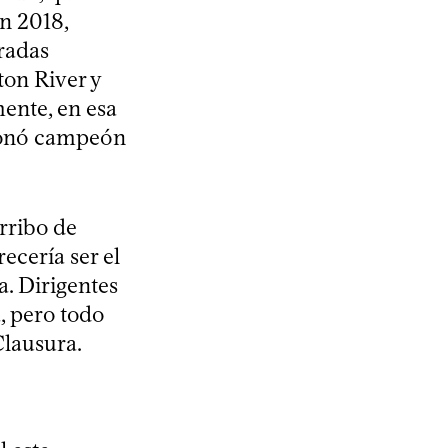
en 2018,
oradas
ton River y
ente, en esa
oronó campeón
rribo de
ecería ser el
. Dirigentes
, pero todo
Clausura.