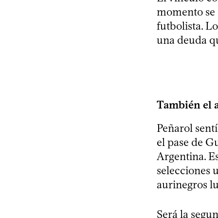
momento se c
futbolista. L
una deuda qu
También el 
Peñarol sentí
el pase de G
Argentina. E
selecciones u
aurinegros l
Será la segu