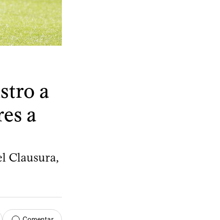
stro a
es a
l Clausura,
Comentar