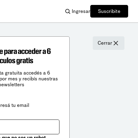
Ingresar
Suscribite
Cerrar
e para acceder a 6
ículos gratis
ta gratuita accedés a 6
 por mes y recibís nuestras
newsletters
gresá tu email
que no sos un robot