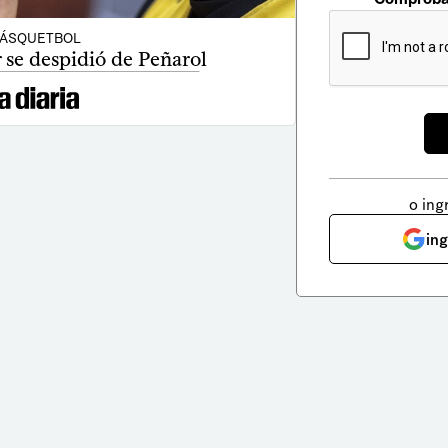
ÁSQUETBOL
 se despidió de Peñarol
o ing
in