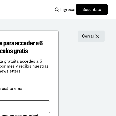
Ingresar
Suscribite
Cerrar
e para acceder a 6
ículos gratis
ta gratuita accedés a 6
 por mes y recibís nuestras
newsletters
gresá tu email
que no sos un robot