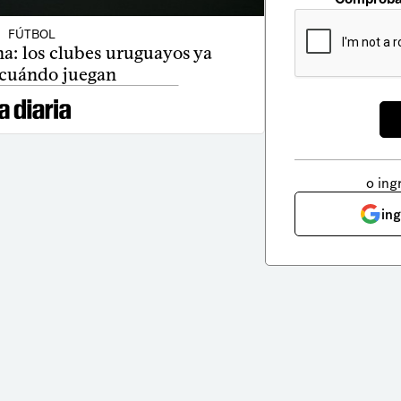
FÚTBOL
: los clubes uruguayos ya
 cuándo juegan
o ing
in