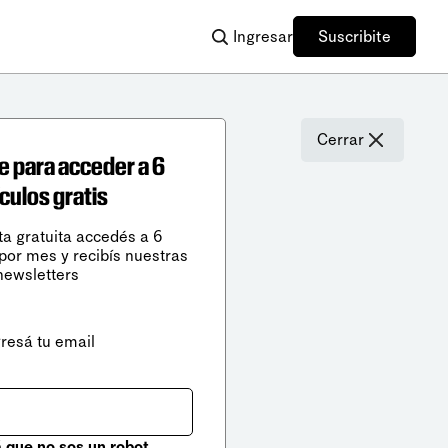
Ingresar
Suscribite
Cerrar
e para acceder a 6
ículos gratis
ta gratuita accedés a 6
 por mes y recibís nuestras
newsletters
gresá tu email
que no sos un robot