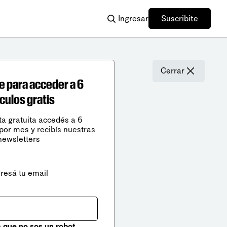
Ingresar
Suscribite
Cerrar
e para acceder a 6
ículos gratis
ta gratuita accedés a 6
 por mes y recibís nuestras
newsletters
gresá tu email
que no sos un robot