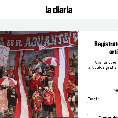
Registrat
art
Con tu cuen
artículos gratis
In
Email
*
Comprobá 