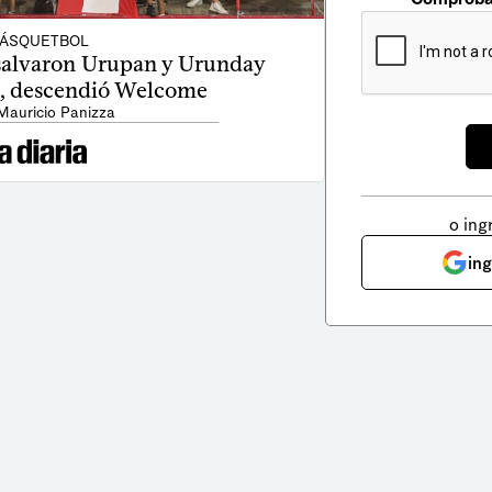
ÁSQUETBOL
 salvaron Urupan y Urunday
o, descendió Welcome
Mauricio Panizza
o ing
in