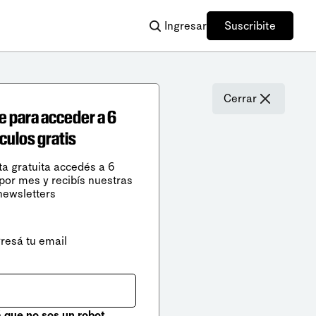
Ingresar
Suscribite
Cerrar
e para acceder a 6
ículos gratis
ta gratuita accedés a 6
 por mes y recibís nuestras
newsletters
gresá tu email
que no sos un robot