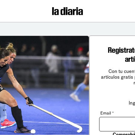
Registrat
art
Con tu cuen
artículos gratis
In
Email
*
Comprobá 