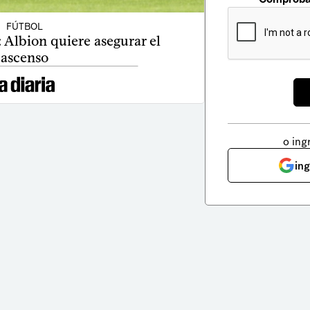
FÚTBOL
 Albion quiere asegurar el
ascenso
o ing
in