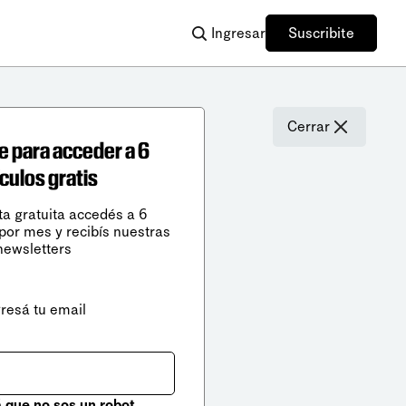
Ingresar
Suscribite
Cerrar
e para acceder a 6
ículos gratis
ta gratuita accedés a 6
 por mes y recibís nuestras
newsletters
gresá tu email
que no sos un robot