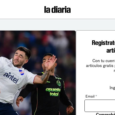
Registrat
art
Con tu cuen
artículos gratis
In
Email
*
Comprobá 