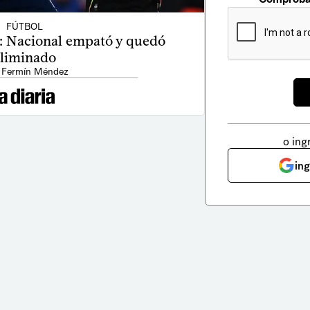
FÚTBOL
: Nacional empató y quedó
liminado
 Fermín Méndez
o ing
in