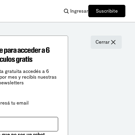
Ingresar
Suscribite
Cerrar
e para acceder a 6
ículos gratis
ta gratuita accedés a 6
 por mes y recibís nuestras
newsletters
gresá tu email
que no sos un robot