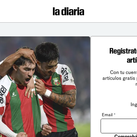
Registrat
art
Con tu cuen
artículos gratis
In
Email
*
Comprobá 