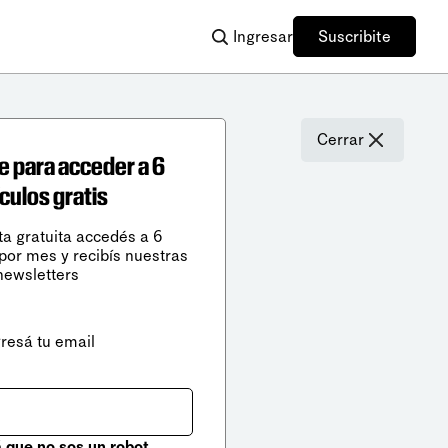
Ingresar
Suscribite
Cerrar
e para acceder a 6
ículos gratis
ta gratuita accedés a 6
 por mes y recibís nuestras
newsletters
gresá tu email
que no sos un robot