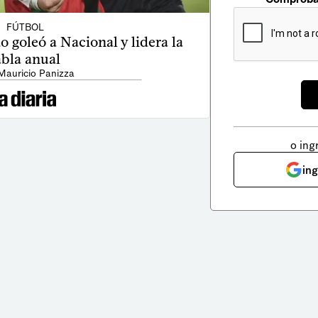
FÚTBOL
goleó a Nacional y lidera la
abla anual
Mauricio Panizza
o ing
in