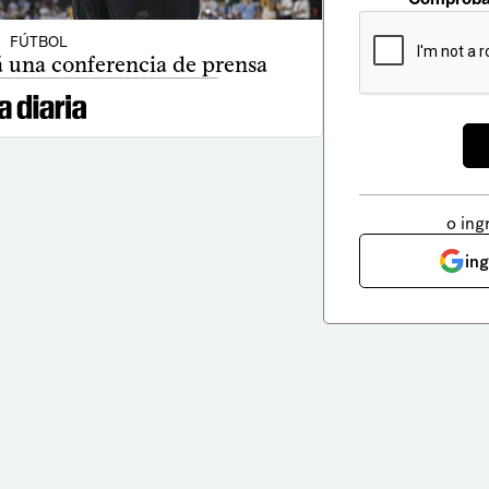
FÚTBOL
á una conferencia de prensa
o ing
in