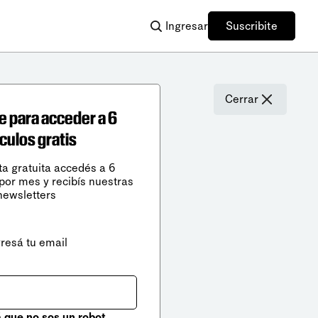
Ingresar
Suscribite
Cerrar
e para acceder a 6
ículos gratis
ta gratuita accedés a 6
 por mes y recibís nuestras
newsletters
gresá tu email
que no sos un robot