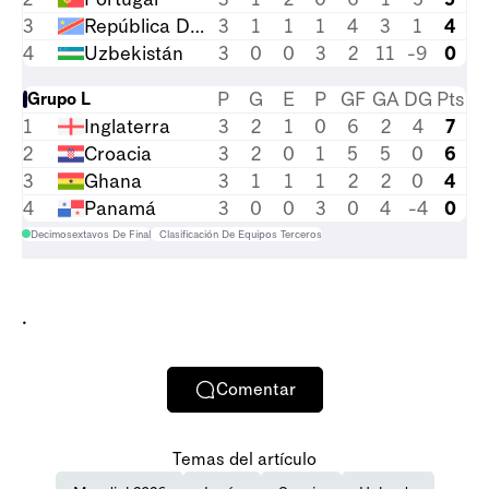
3
República Democrática del Congo
3
1
1
1
4
3
1
4
4
Uzbekistán
3
0
0
3
2
11
-9
0
P
G
E
P
GF
GA
DG
Pts
Grupo L
1
Inglaterra
3
2
1
0
6
2
4
7
2
Croacia
3
2
0
1
5
5
0
6
3
Ghana
3
1
1
1
2
2
0
4
4
Panamá
3
0
0
3
0
4
-4
0
Decimosextavos De Final
Clasificación De Equipos Terceros
.
Comentar
Temas del artículo