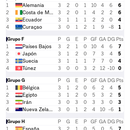
1
Alemania
3
2
0
1
10
4
6
6
2
Costa de Marfil
3
2
0
1
4
2
2
6
3
Ecuador
3
1
1
1
2
2
0
4
4
Curaçao
3
0
1
2
1
9
-8
1
P
G
E
P
GF
GA
DG
Pts
Grupo F
1
Países Bajos
3
2
1
0
10
4
6
7
2
Japón
3
1
2
0
7
3
4
5
3
Suecia
3
1
1
1
7
7
0
4
4
Túnez
3
0
0
3
2
12
-10
0
P
G
E
P
GF
GA
DG
Pts
Grupo G
1
Bélgica
3
1
2
0
6
2
4
5
2
Egipto
3
1
2
0
5
3
2
5
3
Irán
3
0
3
0
3
3
0
3
4
Nueva Zelanda
3
0
1
2
4
10
-6
1
P
G
E
P
GF
GA
DG
Pts
Grupo H
1
España
3
2
1
0
5
0
5
7