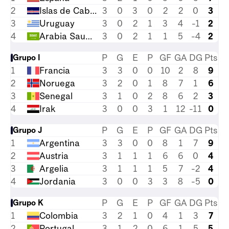
2
Islas de Cabo Verde
3
0
3
0
2
2
0
3
3
Uruguay
3
0
2
1
3
4
-1
2
4
Arabia Saudita
3
0
2
1
1
5
-4
2
P
G
E
P
GF
GA
DG
Pts
Grupo I
1
Francia
3
3
0
0
10
2
8
9
2
Noruega
3
2
0
1
8
7
1
6
3
Senegal
3
1
0
2
8
6
2
3
4
Irak
3
0
0
3
1
12
-11
0
P
G
E
P
GF
GA
DG
Pts
Grupo J
1
Argentina
3
3
0
0
8
1
7
9
2
Austria
3
1
1
1
6
6
0
4
3
Argelia
3
1
1
1
5
7
-2
4
4
Jordania
3
0
0
3
3
8
-5
0
P
G
E
P
GF
GA
DG
Pts
Grupo K
1
Colombia
3
2
1
0
4
1
3
7
2
Portugal
3
1
2
0
6
1
5
5