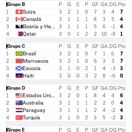
P
G
E
P
GF
GA
DG
Pts
Grupo B
1
Suiza
3
2
1
0
7
3
4
7
2
Canadá
3
1
1
1
8
3
5
4
3
Bosnia y Herzegovina
3
1
1
1
5
6
-1
4
4
Qatar
3
0
1
2
2
10
-8
1
P
G
E
P
GF
GA
DG
Pts
Grupo C
1
Brasil
3
2
1
0
7
1
6
7
2
Marruecos
3
2
1
0
6
3
3
7
3
Escocia
3
1
0
2
1
4
-3
3
4
Haití
3
0
0
3
2
8
-6
0
P
G
E
P
GF
GA
DG
Pts
Grupo D
1
Estados Unidos
3
2
0
1
8
4
4
6
2
Australia
3
1
1
1
2
2
0
4
3
Paraguay
3
1
1
1
2
4
-2
4
4
Turquía
3
1
0
2
3
5
-2
3
P
G
E
P
GF
GA
DG
Pts
Grupo E