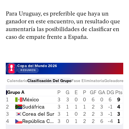
Para Uruguay, es preferible que haya un
ganador en este encuentro, un resultado que
aumentaría las posibilidades de clasificar en
caso de empate frente a España.
Copa del Mundo 2026
RESUMEN
Calendario
Clasificación Del Grupo
Fase Eliminatoria
Goleadores
E
P
G
E
P
GF
GA
DG
Pts
Grupo A
1
México
3
3
0
0
6
0
6
9
2
Sudáfrica
3
1
1
1
2
3
-1
4
3
Corea del Sur
3
1
0
2
2
3
-1
3
4
República Checa
3
0
1
2
2
6
-4
1