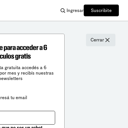
Ingresar
Suscribite
Cerrar
e para acceder a 6
ículos gratis
ta gratuita accedés a 6
 por mes y recibís nuestras
newsletters
gresá tu email
que no sos un robot