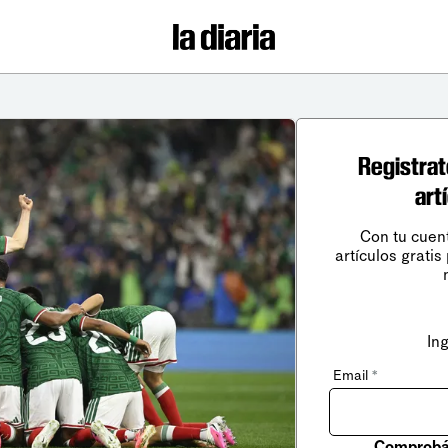
Registrat
art
Con tu cuen
artículos gratis
In
Email
*
Comprobá 