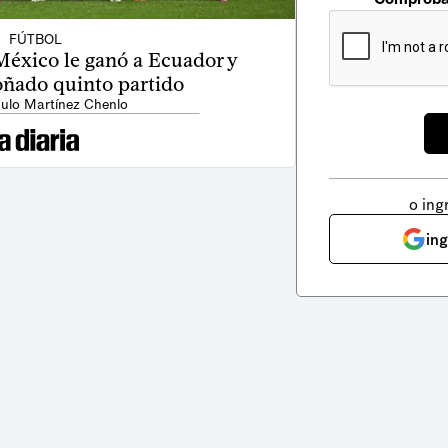
FÚTBOL
 México le ganó a Ecuador y
oñado quinto partido
ulo Martínez Chenlo
o ing
in