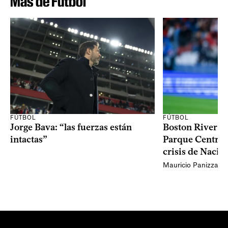
Más de Fútbol
FÚTBOL
FÚTBOL
Jorge Bava: “las fuerzas están
Boston River ga
intactas”
Parque Central 
crisis de Nacio
Mauricio Panizza