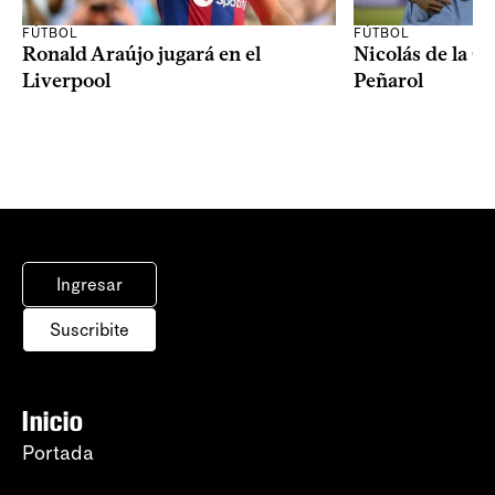
FÚTBOL
FÚTBOL
Ronald Araújo jugará en el
Nicolás de la C
Liverpool
Peñarol
Ingresar
Suscribite
Inicio
Portada