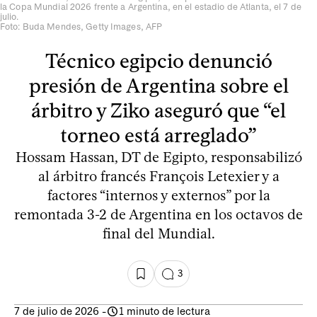
la Copa Mundial 2026 frente a Argentina, en el estadio de Atlanta, el 7 de
julio.
Foto: Buda Mendes, Getty Images, AFP
Técnico egipcio denunció
presión de Argentina sobre el
árbitro y Ziko aseguró que “el
torneo está arreglado”
Hossam Hassan, DT de Egipto, responsabilizó
al árbitro francés François Letexier y a
factores “internos y externos” por la
remontada 3-2 de Argentina en los octavos de
final del Mundial.
3
7 de julio de 2026
-
1 minuto de lectura