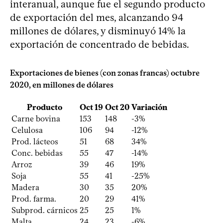
interanual, aunque fue el segundo producto
de exportación del mes, alcanzando 94
millones de dólares, y disminuyó 14% la
exportación de concentrado de bebidas.
Exportaciones de bienes (con zonas francas) octubre
2020, en millones de dólares
Producto
Oct 19
Oct 20
Variación
Carne bovina
153
148
-3%
Celulosa
106
94
-12%
Prod. lácteos
51
68
34%
Conc. bebidas
55
47
-14%
Arroz
39
46
19%
Soja
55
41
-25%
Madera
30
35
20%
Prod. farma.
20
29
41%
Subprod. cárnicos
25
25
1%
Malta
24
23
-6%