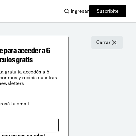
Ingresar
Suscribite
Cerrar
e para acceder a 6
ículos gratis
ta gratuita accedés a 6
 por mes y recibís nuestras
newsletters
gresá tu email
que no sos un robot