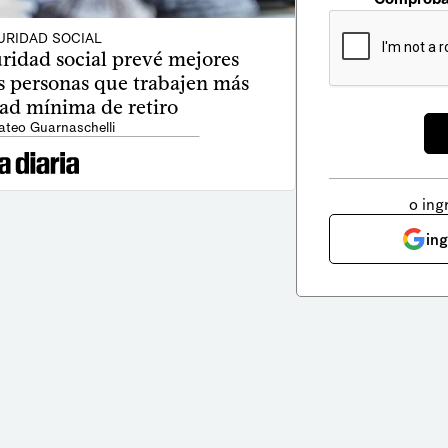
URIDAD SOCIAL
ridad social prevé mejores
as personas que trabajen más
dad mínima de retiro
ateo Guarnaschelli
o ing
in