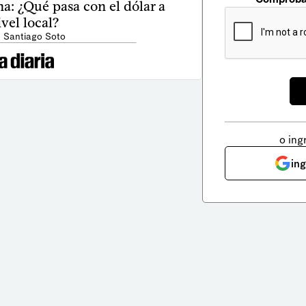
a: ¿Qué pasa con el dólar a
ivel local?
: Santiago Soto
o ing
in