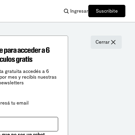
Ingresar
Suscribite
Cerrar
e para acceder a 6
ículos gratis
ta gratuita accedés a 6
 por mes y recibís nuestras
newsletters
gresá tu email
que no sos un robot