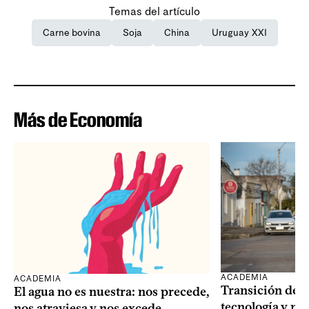
Temas del artículo
Carne bovina
Soja
China
Uruguay XXI
Más de Economía
ACADEMIA
ACADEMIA
Transición dem
El agua no es nuestra: nos precede,
tecnología y mi
nos atraviesa y nos excede