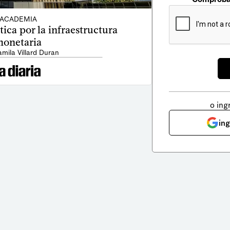
ACADEMIA
tica por la infraestructura
onetaria
amila Villard Duran
o ing
in