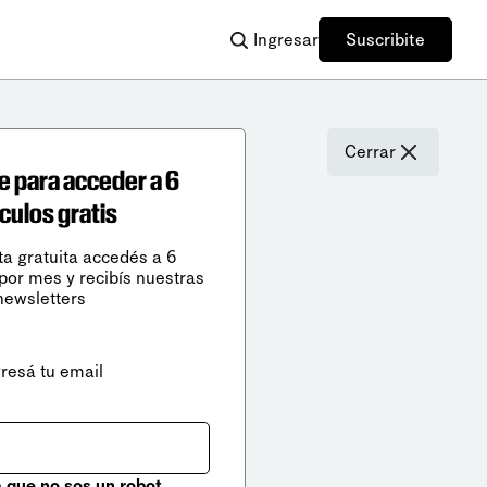
Ingresar
Suscribite
Cerrar
e para acceder a 6
ículos gratis
ta gratuita accedés a 6
 por mes y recibís nuestras
newsletters
gresá tu email
que no sos un robot