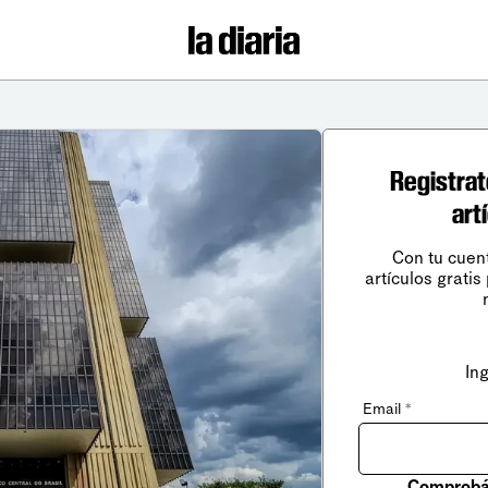
Registrat
art
Con tu cuen
artículos gratis
In
Email
*
Comprobá 