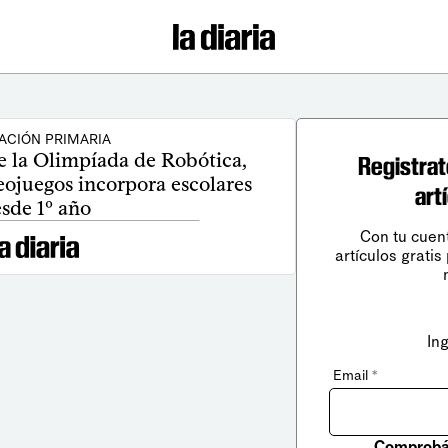
ACIÓN PRIMARIA
e la Olimpíada de Robótica,
Registrat
ojuegos incorpora escolares
art
sde 1º año
Con tu cuen
artículos gratis
In
Email
*
Comprobá 