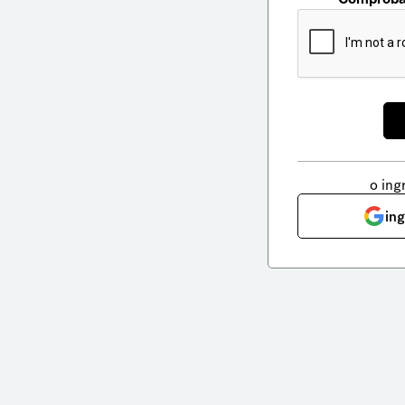
o ing
in