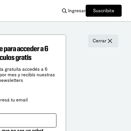
Ingresar
Suscribite
Cerrar
e para acceder a 6
ículos gratis
ta gratuita accedés a 6
 por mes y recibís nuestras
newsletters
gresá tu email
que no sos un robot