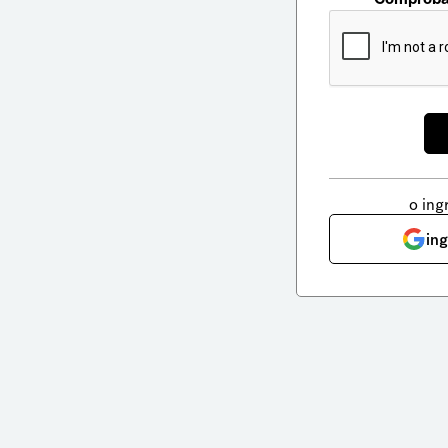
o ing
in