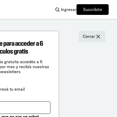
Ingresar
Suscribite
Cerrar
e para acceder a 6
ículos gratis
ta gratuita accedés a 6
 por mes y recibís nuestras
newsletters
gresá tu email
que no sos un robot