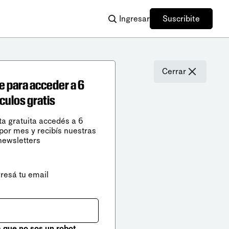
Ingresar
Suscribite
Cerrar
e para acceder a 6
ículos gratis
ta gratuita accedés a 6
 por mes y recibís nuestras
newsletters
gresá tu email
que no sos un robot