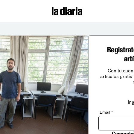
Registrat
art
Con tu cuen
artículos gratis
In
Email
*
Comprobá 