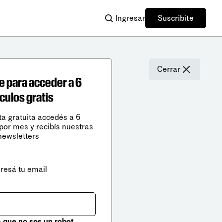
Ingresar
Suscribite
Cerrar
e para acceder a 6
ículos gratis
ta gratuita accedés a 6
 por mes y recibís nuestras
newsletters
gresá tu email
que no sos un robot