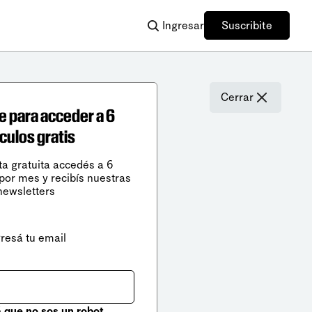
Ingresar
Suscribite
Cerrar
e para acceder a 6
ículos gratis
ta gratuita accedés a 6
 por mes y recibís nuestras
newsletters
gresá tu email
que no sos un robot