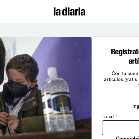
Registrat
art
Con tu cuen
artículos gratis
In
Email
*
Comprobá 