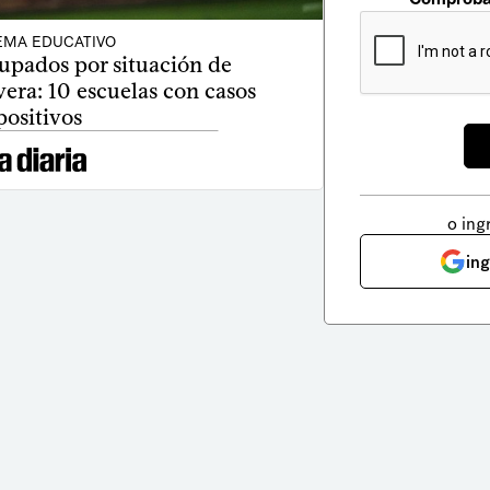
EMA EDUCATIVO
upados por situación de
era: 10 escuelas con casos
positivos
o ing
in