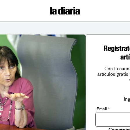
Registrat
art
Con tu cuen
artículos gratis
In
Email
*
Comprobá 