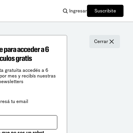
Ingresar
Suscribite
Cerrar
e para acceder a 6
ículos gratis
ta gratuita accedés a 6
 por mes y recibís nuestras
newsletters
gresá tu email
que no sos un robot