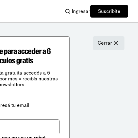
Ingresar
Suscribite
Cerrar
e para acceder a 6
ículos gratis
ta gratuita accedés a 6
 por mes y recibís nuestras
newsletters
gresá tu email
que no sos un robot