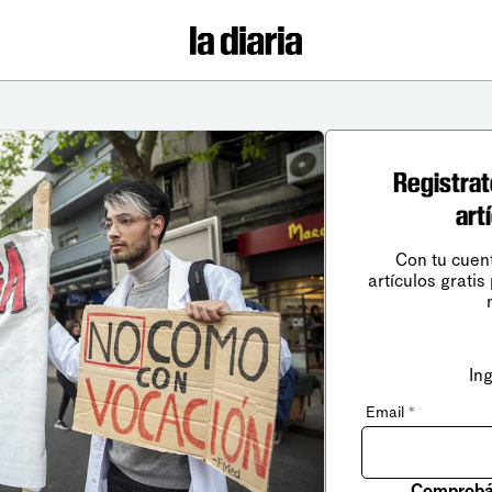
Registrat
art
Con tu cuen
artículos gratis
In
Email
*
Comprobá 