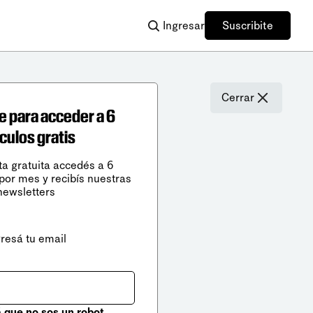
Ingresar
Suscribite
Cerrar
e para acceder a 6
ículos gratis
ta gratuita accedés a 6
 por mes y recibís nuestras
newsletters
gresá tu email
que no sos un robot