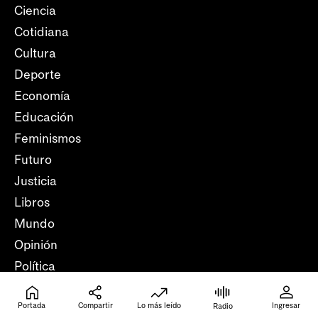
Ciencia
Cotidiana
Cultura
Deporte
Economía
Educación
Feminismos
Futuro
Justicia
Libros
Mundo
Opinión
Política
Salud
Portada
Compartir
Lo más leído
Ingresar
Trabajo
Radio