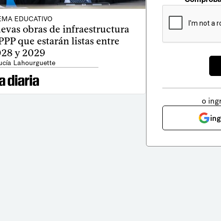
EMA EDUCATIVO
evas obras de infraestructura
PP que estarán listas entre
28 y 2029
ucía Lahourguette
o ing
in