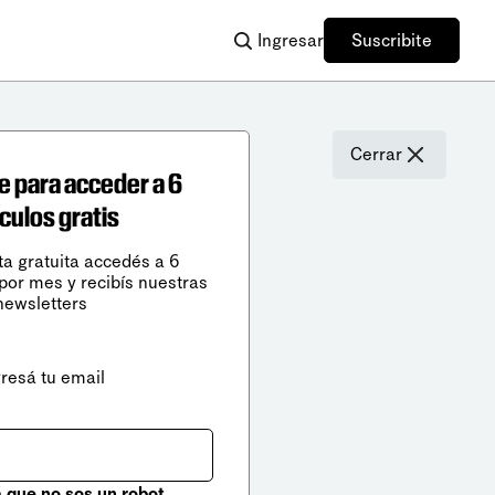
Ingresar
Suscribite
Cerrar
e para acceder a 6
ículos gratis
ta gratuita accedés a 6
 por mes y recibís nuestras
newsletters
gresá tu email
que no sos un robot