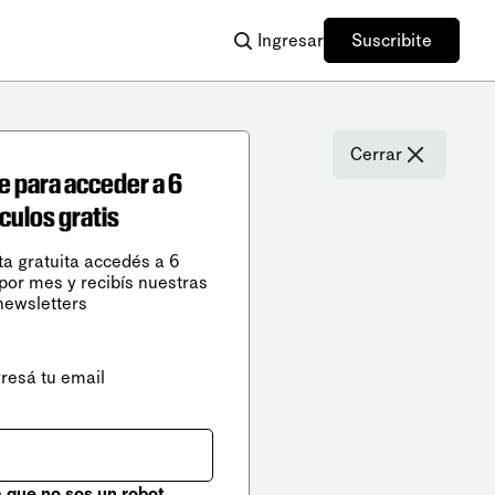
Ingresar
Suscribite
Cerrar
e para acceder a 6
ículos gratis
ta gratuita accedés a 6
 por mes y recibís nuestras
newsletters
gresá tu email
que no sos un robot