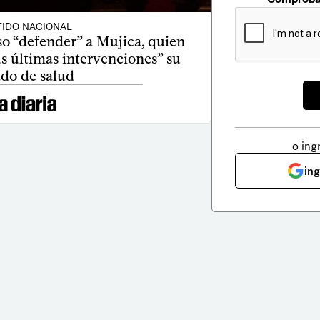
TIDO NACIONAL
so “defender” a Mujica, quien
s últimas intervenciones” su
ado de salud
o ing
in